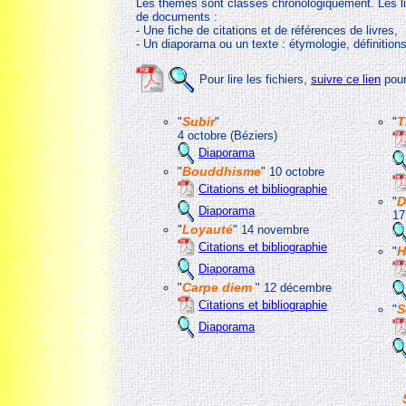
Les thèmes sont classés chronologiquement. Les l
de documents :
- Une fiche de citations et de références de livres,
- Un diaporama ou un texte : étymologie, définition
Pour lire les fichiers,
suivre ce lien
pour
Subir
T
"
"
"
4 octobre (Béziers)
Diaporama
Bouddhisme
"
"
10 octobre
Citations et bibliographie
D
"
Diaporama
17
Loyauté
"
" 14 novembre
Citations et bibliographie
H
"
Diaporama
Carpe diem
"
" 12 décembre
Citations et bibliographie
S
"
Diaporama